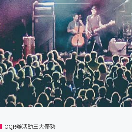
要用什麼活動方案呢？
在這個平台上售票
獨立活動網頁
售票與金流服務
APP數位票
入場掃碼驗票
APP互動遊戲
把紙本票轉成APP票
OQR辦活動三大優勢