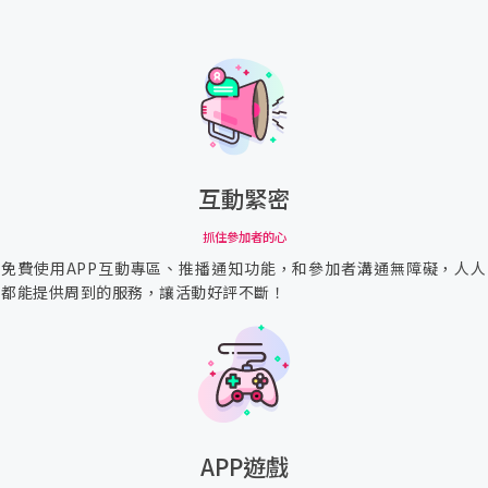
社群登入
3秒快速登入，馬上購票
訊息
you got message
獨立活動網頁
APP數位票
入場掃碼驗票
確認
APP互動遊戲
下次自動登入
忘記密碼
|
忘記帳號
把紙本票登記入場者資料
互動緊密
登入
抓住參加者的心
新朋友？
免費註冊
免費使用APP互動專區、推播通知功能，和參加者溝通無障礙，人人
都能提供周到的服務，讓活動好評不斷！
獨立活動網頁
入場掃碼驗票
詳細方案說明
APP遊戲
取消
下一步