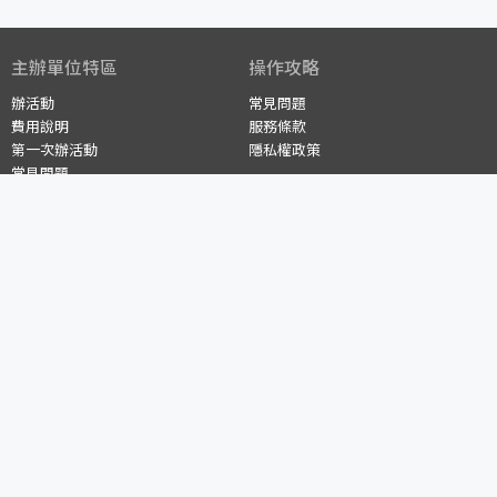
主辦單位特區
操作攻略
辦活動
常見問題
費用說明
服務條款
第一次辦活動
隱私權政策
常見問題
2021 校園贊助計畫
認識OQR
客服中心
關於OQR
raanhuea@userstar.net
媒體報導
(05) 239-8788
週一至週五 10:00~18:00
詢問小幫手
語言 Language
繁體中文