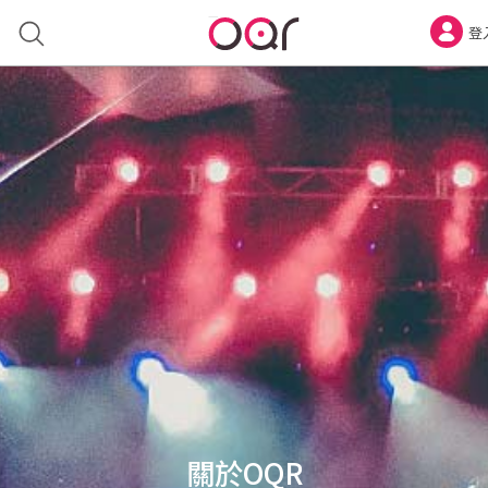
登
關於OQR