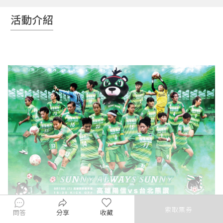
活動介紹
確認
下次自動登入
獨立活動網頁
忘記密碼
|
忘記帳號
APP數位票
入場掃碼驗票
APP互動遊戲
登入
把紙本票登記入場者資料
新朋友？
免費註冊
獨立活動網頁
入場掃碼驗票
詳細方案說明
取消
下一步
索取票券
問答
分享
收藏