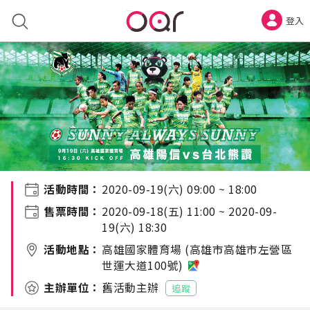
登入
要用什麼活動方案呢？
在這個平台上售票
活動時間
2020-09-19(六) 09:00 ~ 18:00
獨立活動網頁
售票時間
2020-09-18(五) 11:00 ~ 2020-09-
售票與金流服務
19(六) 18:30
APP數位票
入場掃碼驗票
APP互動遊戲
活動地點
高雄國家體育場 (高雄市高雄市左營區
社群登入
3秒快速登入，馬上購票
世運大道100號)
把紙本票轉成APP票
訊息
主辦單位
舊活動主辦
追蹤
you got message