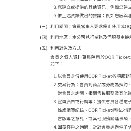
在這個平台
您建立或提供的其他資訊：例如您建立
依上述資訊做出的推論：例如您感興
利用期間：會員當事人要求停止使用或OQR 
利用地區：本公司執行業務及伺服器主機
獨立活動
利用對象及方式
售票與金
APP數位
會員之個人資料蒐集除用於OQR Ti
入場掃碼
如下：
APP互動
以會員身份使用OQR Ticket各項
交易行為：會員對商品或勞務為預約
取消
對會員之詢問、相關售後服務及其他
宣傳廣告或行銷等：提供會員各種電
性或購買紀錄、OQR Ticket
言版等之意見，或其他服務關連事項
回覆客戶之詢問：針對會員透過電子