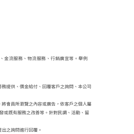
登記入場者資料
。
身份、金流服務、物流服務、行銷廣宣等。舉例
獨立活動網頁
入場掃碼驗票
詳細方案說明
勞務提供、價金給付、回覆客戶之詢問、本公司
下一步
。將會員所瀏覽之內容或廣告，依客戶之個人屬
之開發或既有服務之改善等。針對民調、活動、留
提出之詢問進行回覆。