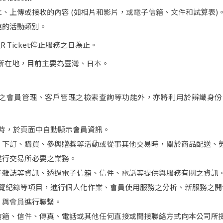
上售票
把紙本票轉成APP票
把紙本票
、上傳或接收的內容 (如相片和影片，或電子信箱、文件和試算表)
趣的活動類別。
社群登入
3秒快速登入，馬上購票
Ticket停止服務之日為止。
訊息
所在地，目前主要為臺灣、日本。
you got message
網頁
流服務
獨立活動網頁
票
APP數位票
cket之會員管理、客戶管理之檢索查詢等功能外，亦將利用於辨識
確認
驗票
入場掃碼驗票
下次自動登入
遊戲
APP互動遊戲
忘記密碼
|
忘記帳號
服務時，於頁面中自動顯示會員資訊。
登入
、下訂、購買、參與贈獎等活動或從事其他交易時，關於商品配送、
遂行交易所必要之業務。
新朋友？
免費註冊
子雜誌等資訊、透過電子信箱、信件、電話等提供與服務有關之資訊
網站之瀏覽紀錄等項目，進行個人化作業、會員使用服務之分析、新服務
，與會員進行聯繫。
信箱、信件、傳真、電話或其他任何直接或間接聯絡方式向本公司所